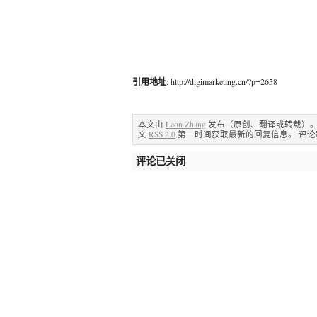
引用地址
: http://digimarketing.cn/?p=2658
本文由
Leon Zhang
发布（原创、翻译或转载）。 浏览
文
RSS 2.0
第一时间获取最新的回复信息。 评
评论已关闭