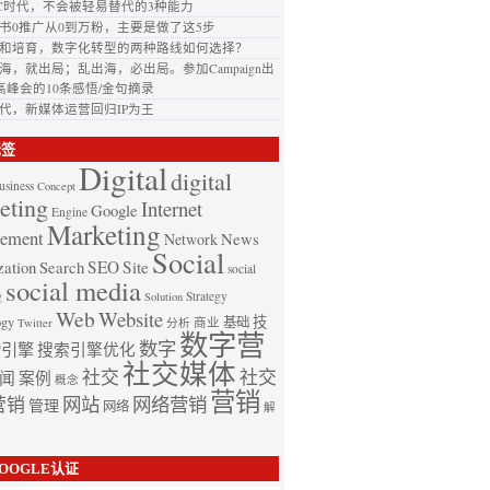
GC时代，不会被轻易替代的3种能力
书0推广从0到万粉，主要是做了这5步
和培育，数字化转型的两种路线如何选择？
海，就出局；乱出海，必出局。参加Campaign出
高峰会的10条感悟/金句摘录
时代，新媒体运营回归IP为王
标签
Digital
digital
usiness
Concept
eting
Internet
Google
Engine
Marketing
ement
News
Network
Social
zation
Search
SEO
Site
social
social media
g
Strategy
Solution
Web
Website
技
ogy
基础
商业
Twitter
分析
数字营
数字
索引擎
搜索引擎优化
社交媒体
社交
社交
闻
案例
概念
营销
营销
网站
网络营销
管理
网络
解
OOGLE认证