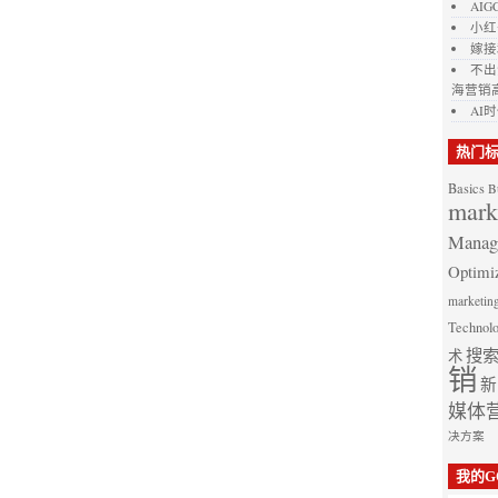
AI
小红
嫁接
不出
海营销
AI
热门
Basics
B
mark
Manag
Optimi
marketin
Technol
搜
术
销
新
媒体
决方案
我的G