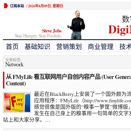
订阅本站
/
2026年8月09日, 星期日
数
Digi
Steve Jobs
Stay Hungry. Stay Foolish.
首页
基础知识
营销策划
商业管理
技
文章标签:
Network
从 FMyLife 看互联网用户自创内容产品 (User Genera
Content)
最近在BlackBerry上安装了一个国外颇为
应用程序：FMyLife（http://www.fmylife.
感觉很像是国外版的“糗事一箩筐”微博版
发生在自己身上的糗事用一句简单的文字
站上和大家分享。…