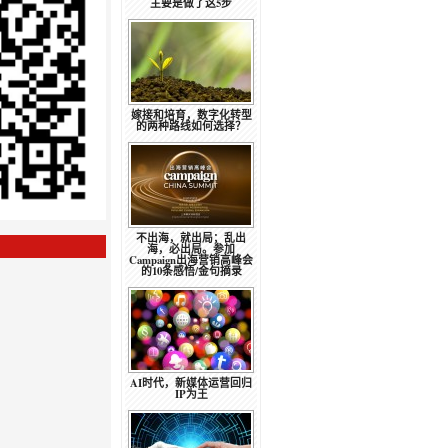
主要是做了这5步
嫁接和培育，数字化转型
的两种路线如何选择？
不出海，就出局；乱出
海，必出局。参加
Campaign出海营销高峰会
的10条感悟/金句摘录
AI时代，新媒体运营回归
IP为王