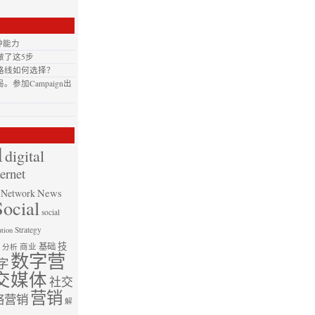
种能力
做了这5步
路线如何选择？
加Campaign出
l
digital
ternet
News
Network
Social
social
Strategy
ution
技
基础
商业
分析
数字营
字
交媒体
社交
营销
络营销
解