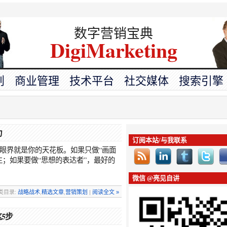
数字营销宝典
DigiMarketing
划
商业管理
技术平台
社交媒体
搜索引擎
力
订阅本站/与我联系
眼界就是你的天花板。如果只做“画面
生；如果要做“思想的表达者”，最好的
微信 @亮见自讲
 分类目录:
战略战术
,
精选文章
,
营销策划
|
阅读全文 »
5步