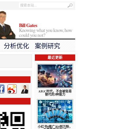
Bill Gates
Knowing what you know, how
could you not?
分析优化
案例研究
最近更新
AIGC时代，不会被轻易
替代的3种能力
小红书0推广从0到万粉，