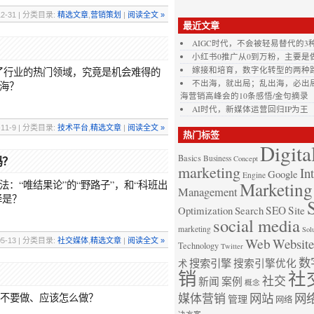
12-31 | 分类目录:
精选文章
,
营销策划
|
阅读全文 »
最近文章
AIGC时代，不会被轻易替代的3
小红书0推广从0到万粉，主要是
嫁接和培育，数字化转型的两种
为了行业的热门领域，究竟是机会难得的
不出海，就出局；乱出海，必出局。参
海？
海营销高峰会的10条感悟/金句摘录
AI时代，新媒体运营回归IP为王
-11-9 | 分类目录:
技术平台
,
精选文章
|
阅读全文 »
热门标签
Digita
Basics
吗？
Business
Concept
marketing
In
Google
Engine
Marketing
：“唯结果论”的“野路子”，和“科班出
Management
择是？
Optimization
Search
SEO
Site
social media
marketing
Sol
Web
Website
05-13 | 分类目录:
社交媒体
,
精选文章
|
阅读全文 »
Technology
Twitter
数
搜索引擎
搜索引擎优化
术
销
社
社交
新闻
案例
概念
媒体营销
网站
网
要不要做、应该怎么做？
管理
网络