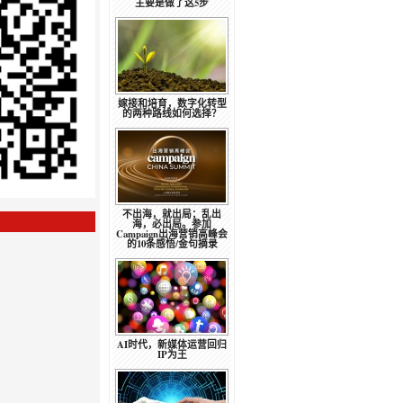
主要是做了这5步
嫁接和培育，数字化转型
的两种路线如何选择？
不出海，就出局；乱出
海，必出局。参加
Campaign出海营销高峰会
的10条感悟/金句摘录
AI时代，新媒体运营回归
IP为王