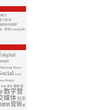
种能力
做了这5步
路线如何选择？
加Campaign出
l
digital
ternet
News
Network
Social
social
Strategy
ution
技
基础
商业
分析
数字营
字
交媒体
社交
营销
络营销
解