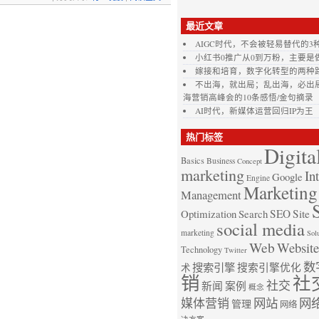
最近文章
AIGC时代，不会被轻易替代的3
小红书0推广从0到万粉，主要是
嫁接和培育，数字化转型的两种
不出海，就出局；乱出海，必出局。参
海营销高峰会的10条感悟/金句摘录
AI时代，新媒体运营回归IP为王
热门标签
Digita
Basics
Business
Concept
marketing
In
Google
Engine
Marketing
Management
Optimization
Search
SEO
Site
social media
marketing
Sol
Web
Website
Technology
Twitter
数
搜索引擎
搜索引擎优化
术
销
社
社交
新闻
案例
概念
媒体营销
网站
网
管理
网络