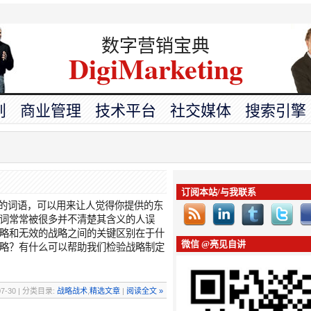
数字营销宝典
DigiMarketing
划
商业管理
技术平台
社交媒体
搜索引擎
订阅本站/与我联系
亮的词语，可以用来让人觉得你提供的东
词常常被很多并不清楚其含义的人误
略和无效的战略之间的关键区别在于什
微信 @亮见自讲
略？有什么可以帮助我们检验战略制定
07-30 | 分类目录:
战略战术
,
精选文章
|
阅读全文 »