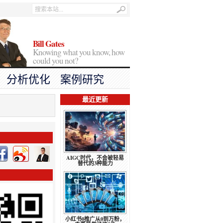
Bill Gates
Knowing what you know, how
could you not?
分析优化
案例研究
最近更新
AIGC时代，不会被轻易
替代的3种能力
小红书0推广从0到万粉，