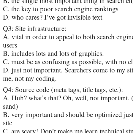
B. the single most important thing in search e
C. the key to poor search engine rankings
D. who cares? I’ve got invisible text.
Q3: Site infrastructure:
A. vital in order to appeal to both search eng
users
B. includes lots and lots of graphics.
C. must be as confusing as possible, with no cl
D. just not important. Searchers come to my si
me, not my coding.
Q4: Source code (meta tags, title tags, etc.):
A. Huh? what’s that? Oh, well, not important. 
sand)
B. very important and should be optimized just 
site
C. are scary! Don’t make me learn technical stu