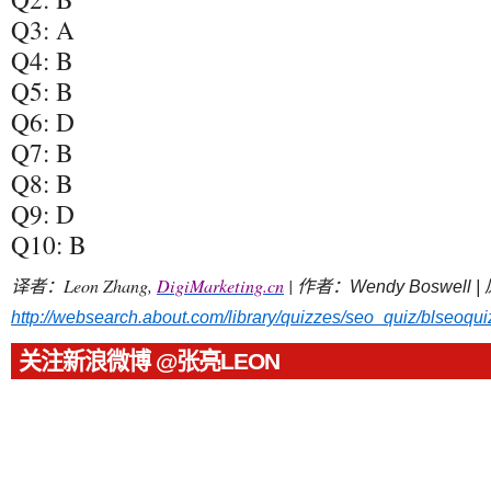
Q3: A
Q4: B
Q5: B
Q6: D
Q7: B
Q8: B
Q9: D
Q10: B
译者：Leon Zhang,
DigiMarketing.cn
| 作者：
Wendy Boswell 
http://websearch.about.com/library/quizzes/seo_quiz/blseoqui
关注新浪微博 @张亮LEON