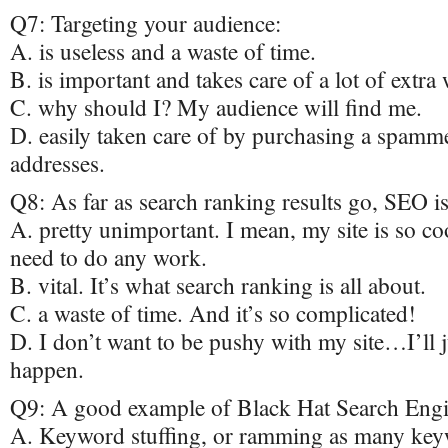
Q7: Targeting your audience:
A. is useless and a waste of time.
B. is important and takes care of a lot of extra
C. why should I? My audience will find me.
D. easily taken care of by purchasing a spamme
addresses.
Q8: As far as search ranking results go, SEO is
A. pretty unimportant. I mean, my site is so coo
need to do any work.
B. vital. It’s what search ranking is all about.
C. a waste of time. And it’s so complicated!
D. I don’t want to be pushy with my site…I’ll j
happen.
Q9: A good example of Black Hat Search Engin
A. Keyword stuffing, or ramming as many keyw